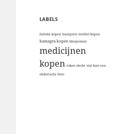
LABELS
fatbike kopen
haargorie middel kopen
kamagra kopen
klusjesman
medicijnen
kopen
roken slecht
wat kost een
elektrische fiets