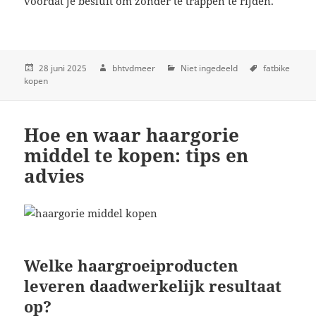
voordat je besluit om zonder te trappen te rijden.
28 juni 2025
bhtvdmeer
Niet ingedeeld
fatbike
kopen
Hoe en waar haargorie
middel te kopen: tips en
advies
Welke haargroeiproducten
leveren daadwerkelijk resultaat
op?