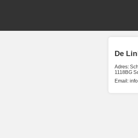
De Lin
Adres: Sc
1118BG Sc
Email:
inf