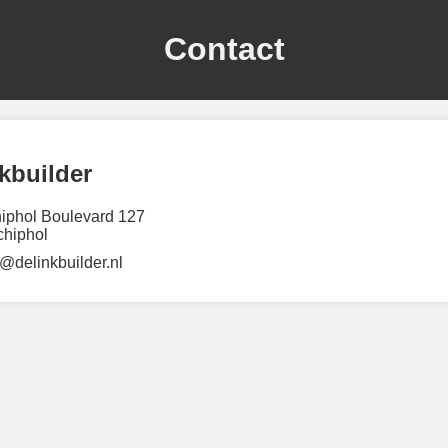
Contact
kbuilder
hiphol Boulevard 127
hiphol
o@delinkbuilder.nl